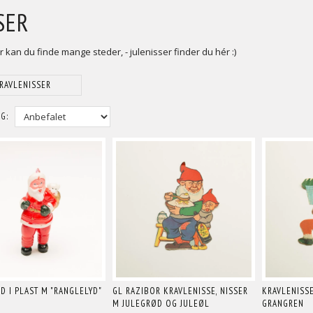
SER
 kan du finde mange steder, - julenisser finder du hér :)
RAVLENISSER
G:
 I PLAST M "RANGLELYD"
GL RAZIBOR KRAVLENISSE, NISSER
KRAVLENISSE
M JULEGRØD OG JULEØL
GRANGREN