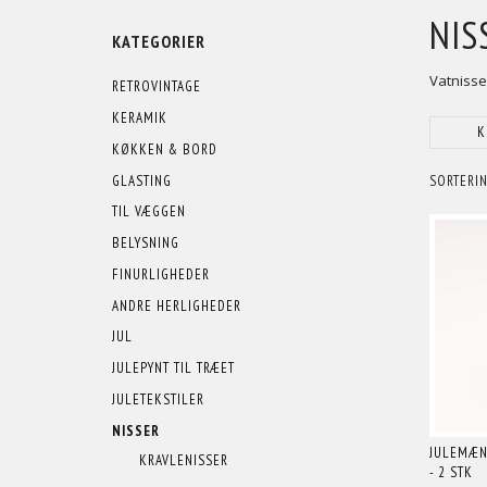
NIS
KATEGORIER
Vatnisser
RETROVINTAGE
KERAMIK
K
KØKKEN & BORD
GLASTING
SORTERIN
TIL VÆGGEN
BELYSNING
FINURLIGHEDER
ANDRE HERLIGHEDER
JUL
JULEPYNT TIL TRÆET
JULETEKSTILER
NISSER
JULEMÆND
KRAVLENISSER
- 2 STK