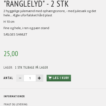
"RANGLELYD" - 2 STK
2 hyggelige julemænd med ophængssnore, - med julesæk og det
hele... Ægte uforfalsket hård plast
H 10 cm
Fine og hele, i ren og pæn stand
SÆLGES SAMLET
25,00
LAGER:
1 STK TILBAGE PÅ LAGER
ANTAL
LÆG I KURV
INFORMATIONER
FRAGT OG LEVERING