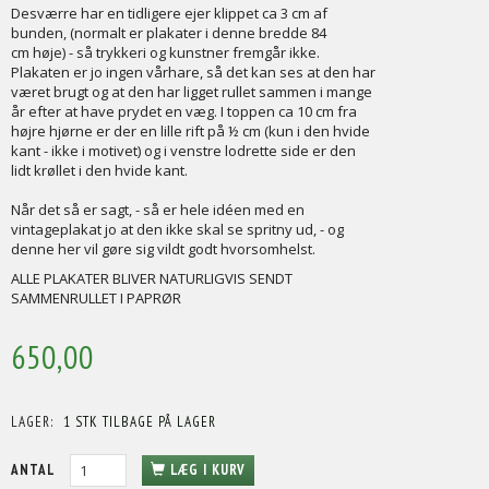
Desværre har en tidligere ejer klippet ca 3 cm af
bunden, (normalt er plakater i denne bredde 84
cm høje) - så trykkeri og kunstner fremgår ikke.
Plakaten er jo ingen vårhare, så det kan ses at den har
været brugt og at den har ligget rullet sammen i mange
år efter at have prydet en væg. I toppen ca 10 cm fra
højre hjørne er der en lille rift på ½ cm (kun i den hvide
kant - ikke i motivet) og i venstre lodrette side er den
lidt krøllet i den hvide kant.
Når det så er sagt, - så er hele idéen med en
vintageplakat jo at den ikke skal se spritny ud, - og
denne her vil gøre sig vildt godt hvorsomhelst.
ALLE PLAKATER BLIVER NATURLIGVIS SENDT
SAMMENRULLET I PAPRØR
650,00
LAGER:
1 STK TILBAGE PÅ LAGER
ANTAL
LÆG I KURV