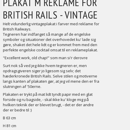
PLAKAT M REKLAME FOR
BRITISH RAILS - VINTAGE
Helt vidunderlig vintageplakat i farver med reklame for
British Railways.
Tegneren har indfanget så mange af de engelske
symboler og situationer det overhovedet ku' lade sig
gøre, shaket det hele lidt og er kommet frem med den
perfekte engelske cocktail omsat til en reklameplakat.
"Excellent work, old chap!" som man si'r derovre
Surt nok så ved jeg ikke hvem tegneren er, men
opdragsgiveren siger jo ligesom sig selv; det
hæderkronede British Rails. Selve stilen og motiverne
langs kanten af plakaten gør, at jeg vil mene den er fra
slutningen af '50erne.
Plakaten er trykt på mat lidt tyndt papir med en glat
forside og ru bagside, - skal ikke ku' kloge mig på
hvilken teknik der er blevet brugt, - det er der andre
der er bedre til :)
B 63 cm
H 81 cm