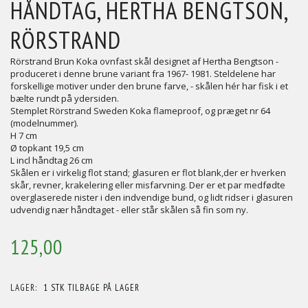
HÅNDTAG, HERTHA BENGTSON,
RÖRSTRAND
Rörstrand Brun Koka ovnfast skål designet af Hertha Bengtson -
produceret i denne brune variant fra 1967- 1981. Steldelene har
forskellige motiver under den brune farve, - skålen hér har fisk i et
bælte rundt på ydersiden.
Stemplet Rörstrand Sweden Koka flameproof, og præget nr 64
(modelnummer).
H 7 cm
Ø topkant 19,5 cm
L incl håndtag 26 cm
Skålen er i virkelig flot stand; glasuren er flot blank,der er hverken
skår, revner, krakelering eller misfarvning. Der er et par medfødte
overglaserede nister i den indvendige bund, og lidt ridser i glasuren
udvendig nær håndtaget - eller står skålen så fin som ny.
125,00
LAGER:
1 STK TILBAGE PÅ LAGER