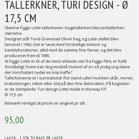
TALLERKNER, TURI DESIGN - Ø
17,5 CM
Skønne Figgjo Lotte tallerkener i kagetallerken/desserttallerken
størrelse.
Designet står Turid Gramstad Oliver bag, og Lotte stellet blev
lanceret i 1962. Det er lavet med forskellige motiver og
kantdekorationer, altid med de samme fine farver, og det blev
produceret frem til 1985.
At Figgjo Lotte er ét af de mest elskede stel fra Figgjo Flint, er fuldt
forståeligt; hvem kan dog modstå motivet af en så yndig ung dame
der nonchalant nyder en kop kaffe?
Tallerkenerne er i surrealistisk flot stand uden hverken skår, revner,
krakeleringer, ridser eller slid på den fine dekoration. På bagsiden
er de stemplede: Turi design Lotte made in Norway F/F.
Ø 17,5 cm
Bemærk venligst at prisen er angivet pr stk.
95,00
LAGER:
1 STK TILBAGE PÅ LAGER