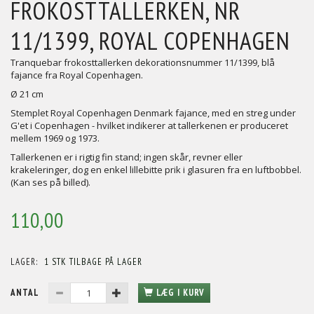
FROKOSTTALLERKEN, NR
11/1399, ROYAL COPENHAGEN
Tranquebar frokosttallerken dekorationsnummer 11/1399, blå
fajance fra Royal Copenhagen.
Ø 21 cm
Stemplet Royal Copenhagen Denmark fajance, med en streg under
G'et i Copenhagen - hvilket indikerer at tallerkenen er produceret
mellem 1969 og 1973.
Tallerkenen er i rigtig fin stand; ingen skår, revner eller
krakeleringer, dog en enkel lillebitte prik i glasuren fra en luftbobbel.
(Kan ses på billed).
110,00
LAGER:
1 STK TILBAGE PÅ LAGER
ANTAL
LÆG I KURV