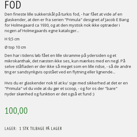
FOD
Den fineste lille sukkerskål på turkis fod, - har fået at vide af en
glaskender, at den er fra serien "Primula" designet af Jacob E Bang
for Holmegaard ca 1930, og at den mystisk nok ikke optræder i
nogen af Holmegaards egne kataloger...
H 9,5 cm
Ø top 10 cm
Den har i tidens løb fået en lille skramme på ydersiden og et
mikrokanthak, det næsten ikke ses, kun mærkes med en negl. På
selve ståfladen er der ikke så meget som en lille ridse, - så de andre
ting er sandsynligvis opstået ved en flytning eller lignende...
Hvis du er glaskender nok til at ku' sige med sikkerhed at det er en
"Primula" vil du vide at du gør et scoop, - og for os der "bare"
nyder skønhed og funktion er det også et fund :)
100,00
LAGER:
1 STK TILBAGE PÅ LAGER