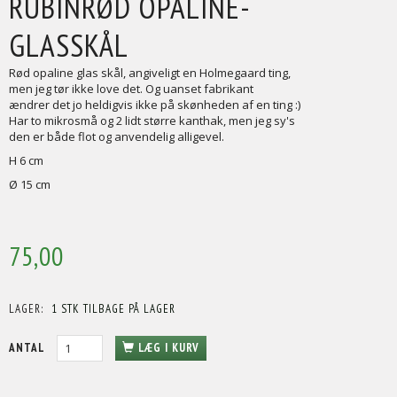
RUBINRØD OPALINE-
GLASSKÅL
Rød opaline glas skål, angiveligt en Holmegaard ting,
men jeg tør ikke love det. Og uanset fabrikant
ændrer det jo heldigvis ikke på skønheden af en ting :)
Har to mikrosmå og 2 lidt større kanthak, men jeg sy's
den er både flot og anvendelig alligevel.
H 6 cm
Ø 15 cm
75,00
LAGER:
1 STK TILBAGE PÅ LAGER
ANTAL
LÆG I KURV